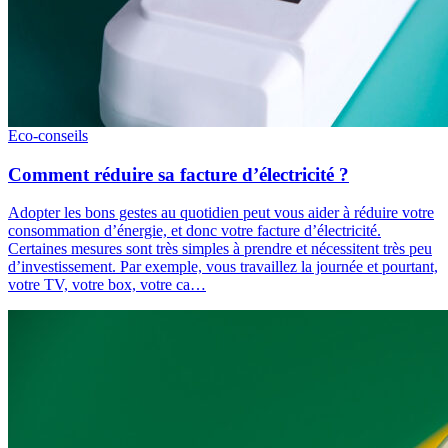
Eco-conseils
Comment réduire sa facture d’électricité ?
Adopter les bons gestes au quotidien peut vous aider à réduire votre
consommation d’énergie, et donc votre facture d’électricité.
Certaines mesures sont très simples à prendre et nécessitent très peu
d’investissement. Par exemple, vous travaillez la journée et pourtant,
votre TV, votre box, votre ca…