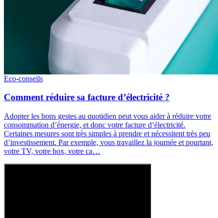
Eco-conseils
Comment réduire sa facture d’électricité ?
Adopter les bons gestes au quotidien peut vous aider à réduire votre
consommation d’énergie, et donc votre facture d’électricité.
Certaines mesures sont très simples à prendre et nécessitent très peu
d’investissement. Par exemple, vous travaillez la journée et pourtant,
votre TV, votre box, votre ca…