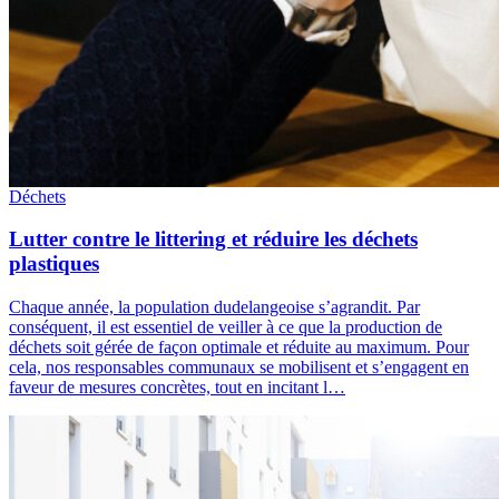
Déchets
Lutter contre le littering et réduire les déchets
plastiques
Chaque année, la population dudelangeoise s’agrandit. Par
conséquent, il est essentiel de veiller à ce que la production de
déchets soit gérée de façon optimale et réduite au maximum. Pour
cela, nos responsables communaux se mobilisent et s’engagent en
faveur de mesures concrètes, tout en incitant l…