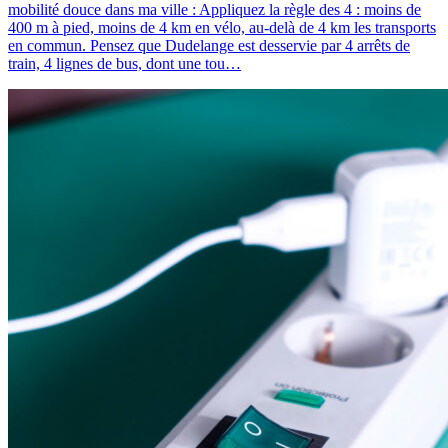
mobilité douce dans ma ville : Appliquez la règle des 4 : moins de
400 m à pied, moins de 4 km en vélo, au-delà de 4 km les transports
en commun. Pensez que Dudelange est desservie par 4 arrêts de
train, 4 lignes de bus, dont une tou…