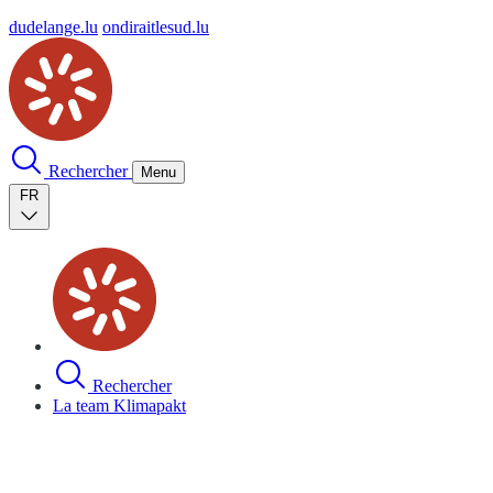
dudelange.lu
ondiraitlesud.lu
Rechercher
Menu
FR
Rechercher
La team Klimapakt